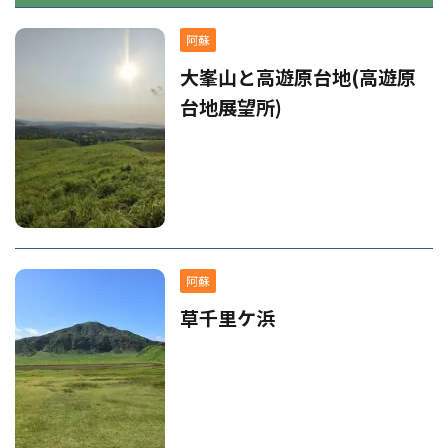
阿蘇
大峯山と高遊原台地(高遊原
台地展望所)
阿蘇
草千里ケ浜