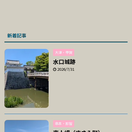
新着記事
大津・甲賀
水口城跡
2026/7/31
串本・那智