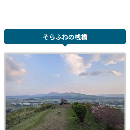
そらふねの桟橋