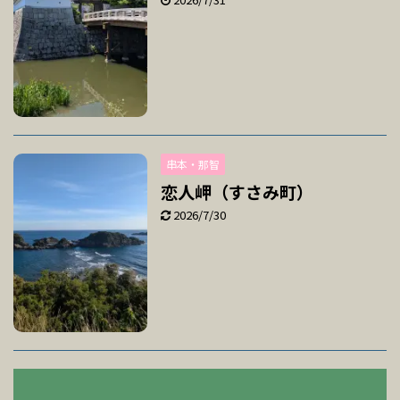
串本・那智
恋人岬（すさみ町）
2026/7/30