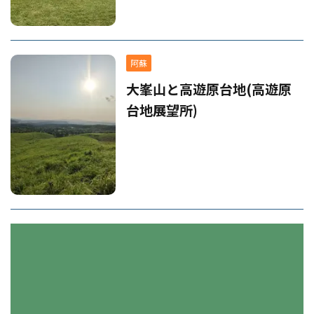
阿蘇
大峯山と高遊原台地(高遊原
台地展望所)