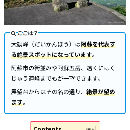
ここは？
大観峰（だいかんぼう）は
阿蘇を代表す
る絶景スポットになっています
。
阿蘇市の街並みや阿蘇五岳、遠くにはく
じゅう連峰までもが一望できます。
展望台からはその名の通り、
絶景が望め
ます
。
Contents