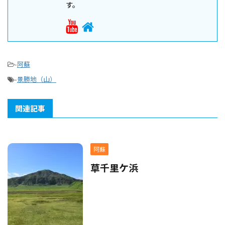
す。
-
阿蘇
-
景勝地（山）
関連記事
阿蘇
草千里ケ浜