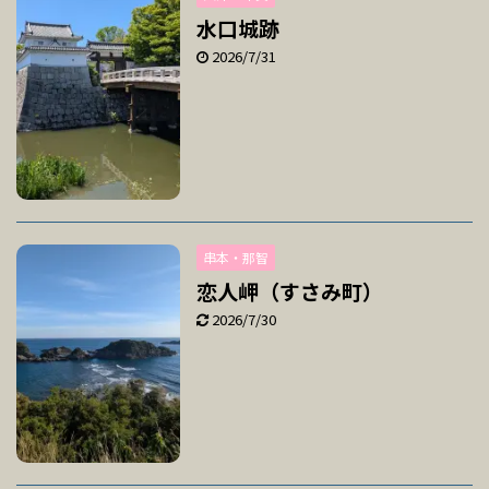
水口城跡
2026/7/31
串本・那智
恋人岬（すさみ町）
2026/7/30