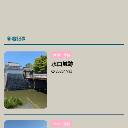
新着記事
大津・甲賀
水口城跡
2026/7/31
串本・那智