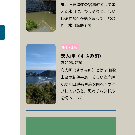
市、旧東海道の宿場町として栄
えた水口に、ひっそりと、しか
し確かな存在感を放って佇むの
が「水口城跡」で ...
串本・那智
恋人岬（すさみ町）
2026/7/30
恋人岬（すさみ町）とは？ 和歌
山県の紀伊半島、美しい海岸線
が続く国道42号線を南へドライ
ブしていると、思わずハンドル
を切って立ち ...