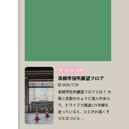
堺・東大阪・高槻
高槻市役所展望フロア
2026/7/29
高槻市役所展望フロアとは？ 大
阪と京都のちょうど真ん中あた
り、ドライブで国道171号線を
走っていると、ひときわ高くそ
びえ立つビル ...