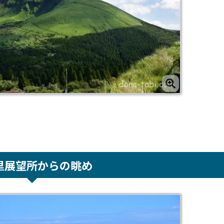
。
里展望所からの眺め