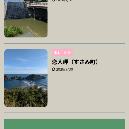
串本・那智
恋人岬（すさみ町）
2026/7/30