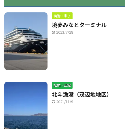
境港・米子
境夢みなとターミナル
2023/7/28
松前・函館
北斗漁港（茂辺地地区）
2021/11/9