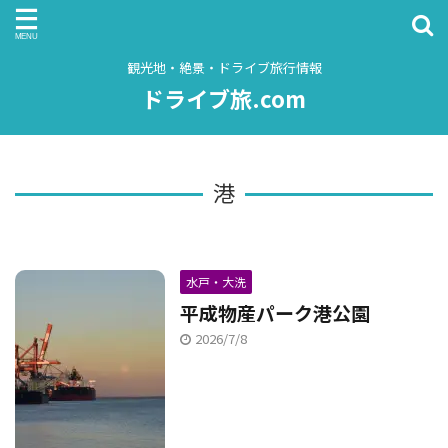
観光地・絶景・ドライブ旅行情報
ドライブ旅.com
港
水戸・大洗
平成物産パーク港公園
2026/7/8