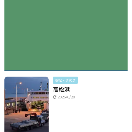
高松・さぬき
高松港
2026/6/20