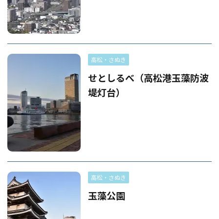
高松・さぬき
せとしるべ（高松港玉藻防波
堤灯台）
高松・さぬき
玉藻公園