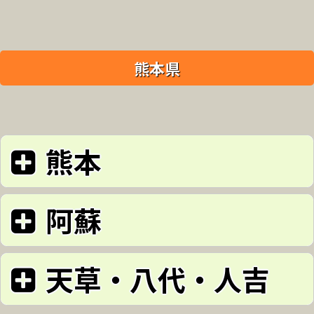
熊本県
熊本
熊本県芦北町
阿蘇
エリア: 熊本
熊本県益城町
旧:佐敷隧道
天草・八代・人吉
エリア: 阿蘇