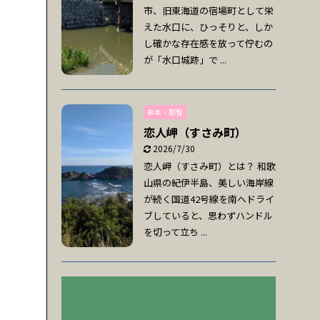
市、旧東海道の宿場町として栄
えた水口に、ひっそりと、しか
し確かな存在感を放って佇むの
が「水口城跡」で ...
串本・那智
恋人岬（すさみ町）
2026/7/30
恋人岬（すさみ町）とは？ 和歌
山県の紀伊半島、美しい海岸線
が続く国道42号線を南へドライ
ブしていると、思わずハンドル
を切って立ち ...