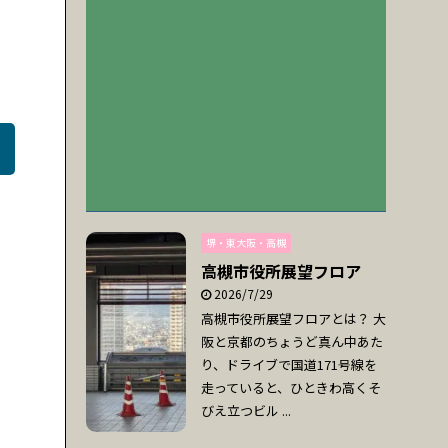
堺・東大阪・高槻
高槻市役所展望フロア
2026/7/29
高槻市役所展望フロアとは？ 大
阪と京都のちょうど真ん中あた
り、ドライブで国道171号線を
走っていると、ひときわ高くそ
びえ立つビル ...