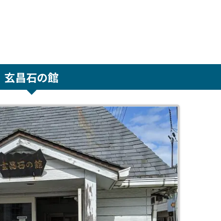
玄昌石の館