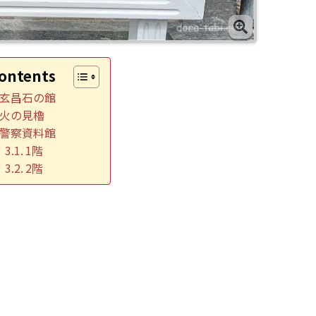
ontents
玄昌石の館
火の見櫓
警察資料館
1階
2階