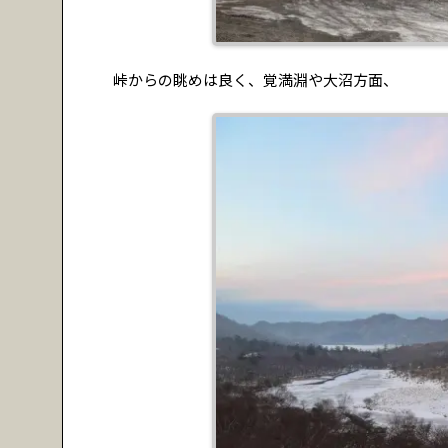
峠からの眺めは良く、覚満淵や大沼方面、