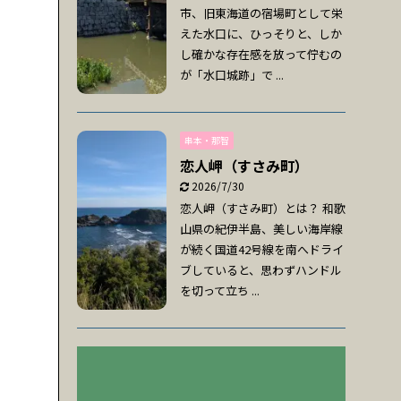
市、旧東海道の宿場町として栄
えた水口に、ひっそりと、しか
し確かな存在感を放って佇むの
が「水口城跡」で ...
串本・那智
恋人岬（すさみ町）
2026/7/30
恋人岬（すさみ町）とは？ 和歌
山県の紀伊半島、美しい海岸線
が続く国道42号線を南へドライ
ブしていると、思わずハンドル
を切って立ち ...