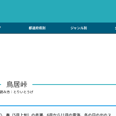
プ
都道府県別
ジャンル別
鳥居峠
読み方：とりいとうげ
あり、春（5月上旬）の赤潮、6月から11月の雲海、冬の日の出のス