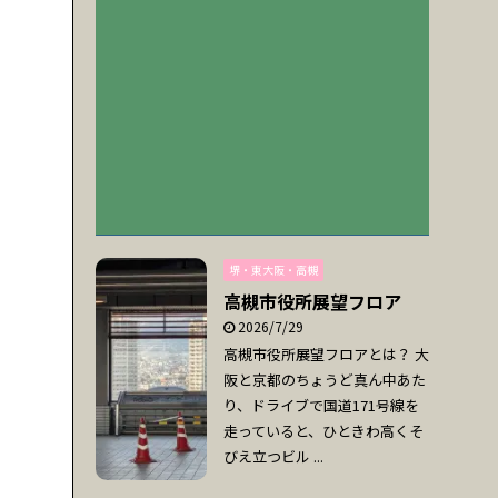
堺・東大阪・高槻
高槻市役所展望フロア
2026/7/29
高槻市役所展望フロアとは？ 大
阪と京都のちょうど真ん中あた
り、ドライブで国道171号線を
走っていると、ひときわ高くそ
びえ立つビル ...