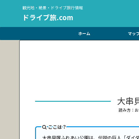
観光地・絶景・ドライブ旅行情報
ドライブ旅.com
ホーム
マッ
大串
読み方：お
ここは？
大串貝塚ふれあい公園は、伝説の巨人「ダイ