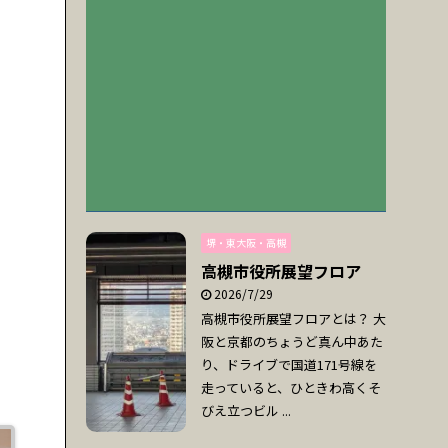
堺・東大阪・高槻
高槻市役所展望フロア
2026/7/29
高槻市役所展望フロアとは？ 大
阪と京都のちょうど真ん中あた
り、ドライブで国道171号線を
走っていると、ひときわ高くそ
びえ立つビル ...