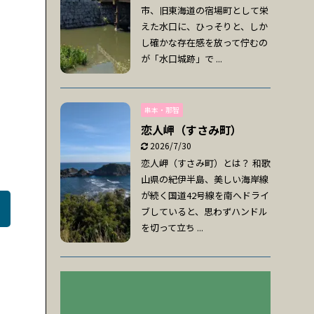
市、旧東海道の宿場町として栄
えた水口に、ひっそりと、しか
し確かな存在感を放って佇むの
が「水口城跡」で ...
串本・那智
恋人岬（すさみ町）
2026/7/30
恋人岬（すさみ町）とは？ 和歌
山県の紀伊半島、美しい海岸線
が続く国道42号線を南へドライ
ブしていると、思わずハンドル
を切って立ち ...