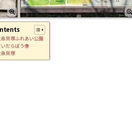
ntents
大串貝塚ふれあい公園
だいだらぼう像
大串貝塚