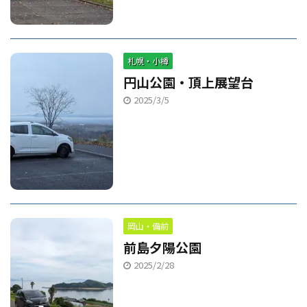
札幌・小樽
円山公園・頂上展望台
2025/3/5
岡山・備前
前島夕陽公園
2025/2/28