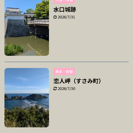
水口城跡
2026/7/31
串本・那智
恋人岬（すさみ町）
2026/7/30