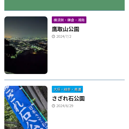
横須賀・鎌倉・湘南
鷹取山公園
2024/7/2
大垣・岐阜・美濃
さざれ石公園
2024/6/29