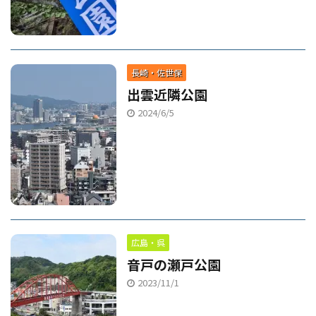
長崎・佐世保
出雲近隣公園
2024/6/5
広島・呉
音戸の瀬戸公園
2023/11/1