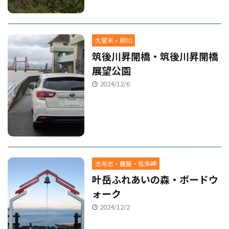
久留米・柳川
筑後川昇開橋・筑後川昇開橋
展望公園
2024/12/6
志布志・鹿屋・佐多岬
叶岳ふれあいの森・ボードウ
ォーク
2024/12/2