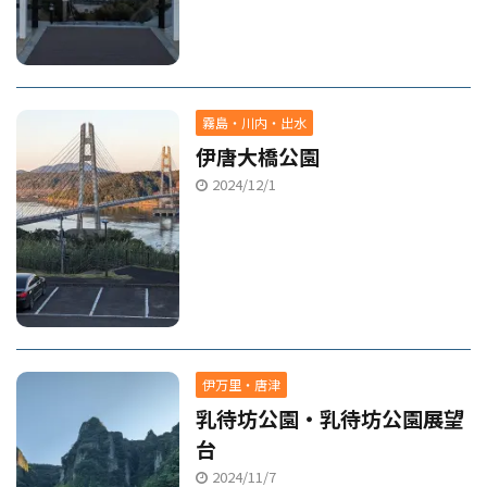
霧島・川内・出水
伊唐大橋公園
2024/12/1
伊万里・唐津
乳待坊公園・乳待坊公園展望
台
2024/11/7