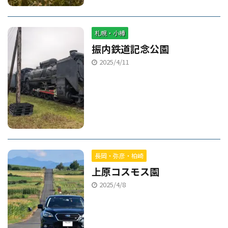
札幌・小樽
振内鉄道記念公園
2025/4/11
長岡・弥彦・柏崎
上原コスモス園
2025/4/8