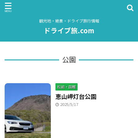
観光地・絶景・ドライブ旅行情報
ドライブ旅.com
公園
松前・函館
恵山岬灯台公園
2025/5/17