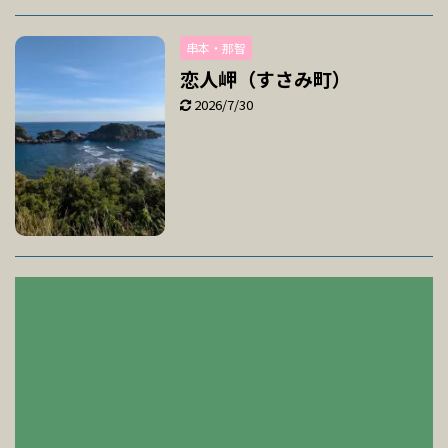
串本・那智
恋人岬（すさみ町）
2026/7/30