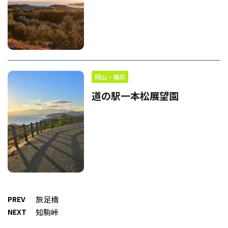
岡山・備前
道の駅一本松展望園
PREV
旅足橋
NEXT
知駒峠