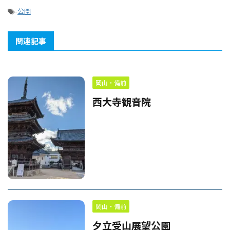
-
公園
関連記事
岡山・備前
西大寺観音院
岡山・備前
夕立受山展望公園