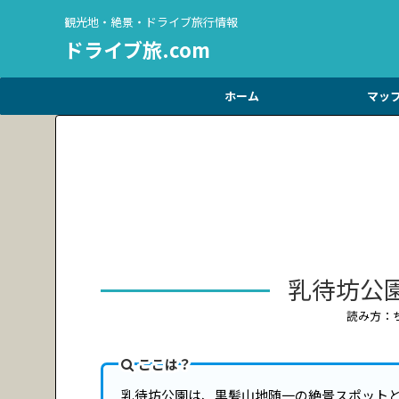
観光地・絶景・ドライブ旅行情報
ドライブ旅.com
ホーム
マッ
乳待坊公
読み方：
ここは？
乳待坊公園は、黒髪山地随一の絶景スポット