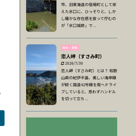
市、旧東海道の宿場町として栄
えた水口に、ひっそりと、しか
し確かな存在感を放って佇むの
が「水口城跡」で ...
串本・那智
恋人岬（すさみ町）
2026/7/30
恋人岬（すさみ町）とは？ 和歌
山県の紀伊半島、美しい海岸線
が続く国道42号線を南へドライ
。
ブしていると、思わずハンドル
を切って立ち ...