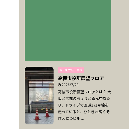
堺・東大阪・高槻
高槻市役所展望フロア
2026/7/29
高槻市役所展望フロアとは？ 大
阪と京都のちょうど真ん中あた
り、ドライブで国道171号線を
走っていると、ひときわ高くそ
びえ立つビル ...