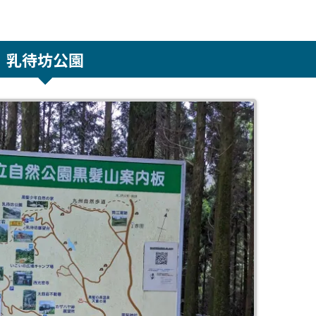
乳待坊公園