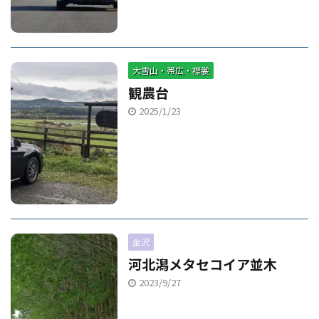
大雪山・帯広・襟裳
観農台
2025/1/23
金沢
河北潟メタセコイア並木
2023/9/27