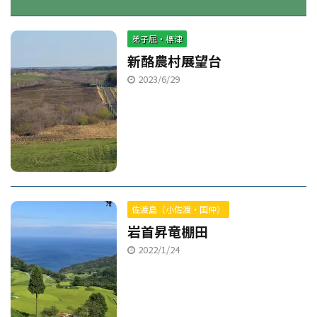
弟子屈・標津
新酪農村展望台
2023/6/29
佐渡島（小佐渡・国仲）
岩首昇竜棚田
2022/1/24