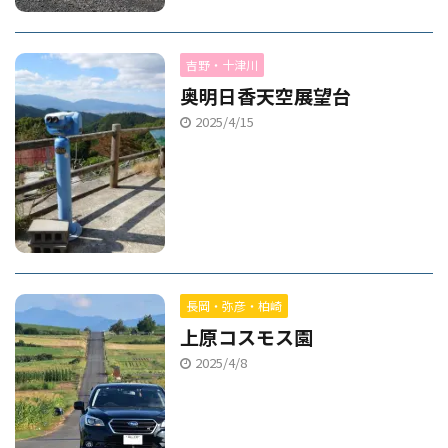
吉野・十津川
奥明日香天空展望台
2025/4/15
長岡・弥彦・柏崎
上原コスモス園
2025/4/8