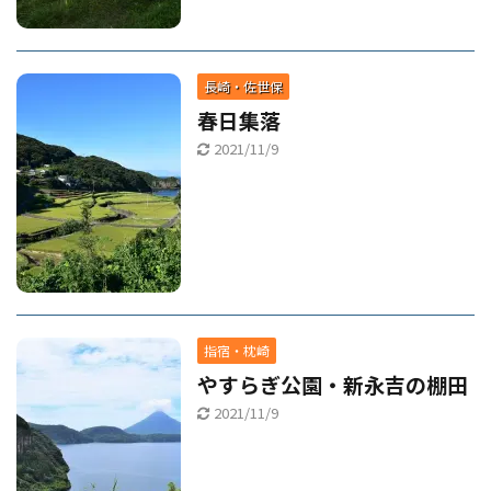
長崎・佐世保
春日集落
2021/11/9
指宿・枕崎
やすらぎ公園・新永吉の棚田
2021/11/9