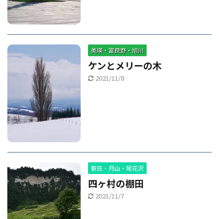
美瑛・富良野・旭川
ケンとメリーの木
2021/11/8
新庄・月山・尾花沢
四ヶ村の棚田
2021/11/7