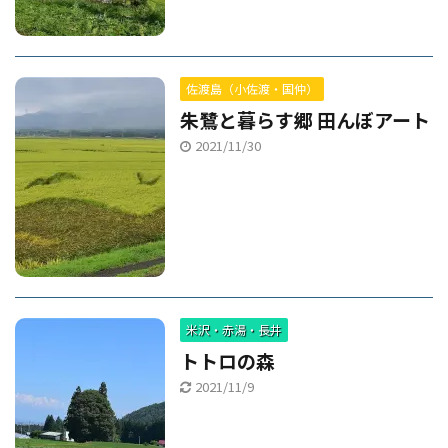
佐渡島（小佐渡・国仲）
朱鷺と暮らす郷 田んぼアート
2021/11/30
米沢・赤湯・長井
トトロの森
2021/11/9