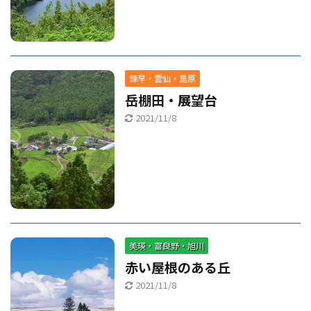
諫早・雲仙・島原
岳棚田・展望台
2021/11/8
美瑛・富良野・旭川
赤い屋根のある丘
2021/11/8