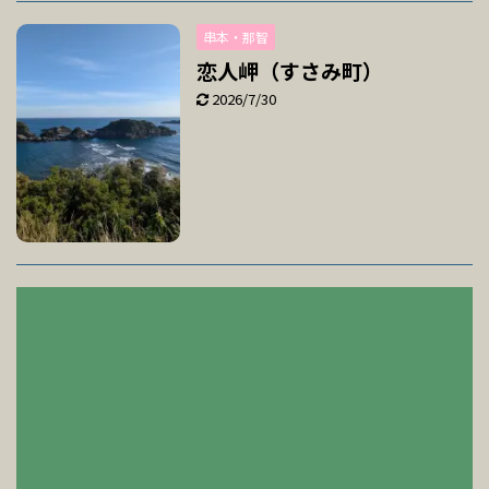
串本・那智
恋人岬（すさみ町）
2026/7/30