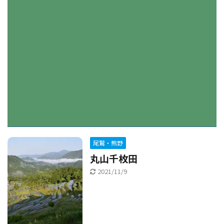
尾鷲・熊野
丸山千枚田
2021/11/9