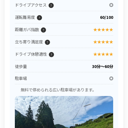
ドライブアクセス
◎
?
運転難易度
60/100
?
距離ガバ指数
★★★★★
?
立ち寄り満足度
★★★★★
?
ドライブ休憩適性
★★★★★
?
徒歩量
30分〜60分
駐車場
◎
無料で停められる広い駐車場があります。