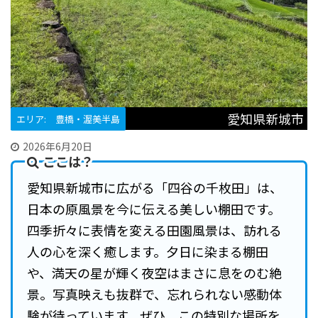
愛知県新城市
エリア: 豊橋・渥美半島
2026年6月20日
ここは？
愛知県新城市に広がる「四谷の千枚田」は、
日本の原風景を今に伝える美しい棚田です。
四季折々に表情を変える田園風景は、訪れる
人の心を深く癒します。夕日に染まる棚田
や、満天の星が輝く夜空はまさに息をのむ絶
景。写真映えも抜群で、忘れられない感動体
験が待っています。ぜひ、この特別な場所を