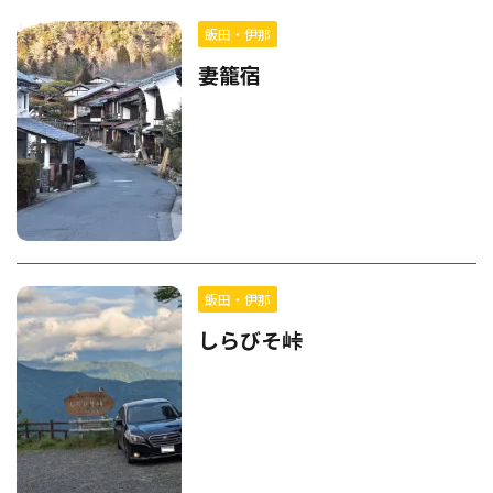
飯田・伊那
妻籠宿
飯田・伊那
しらびそ峠