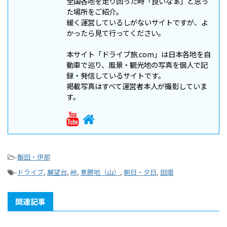
全国各地を走り回った時「良いなぁ」と思っ
た場所をご紹介。
緩く運営しているしがないサイトですが、よ
かったら見て行ってください。
本サイト「ドライブ旅.com」は日本各地を自
動車で巡り、風景・観光地の写真を個人で記
録・発信しているサイトです。
掲載写真はすべて運営者本人が撮影していま
す。
-
飯田・伊那
-
ドライブ
,
展望台
,
峠
,
景勝地（山）
,
朝日・夕日
,
田畑
関連記事