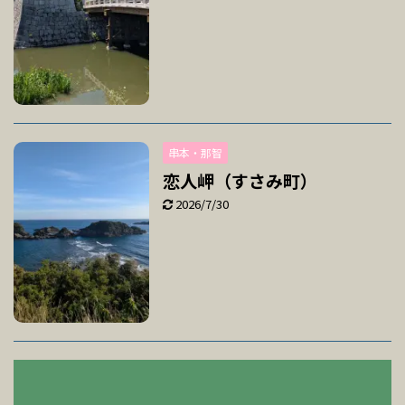
串本・那智
恋人岬（すさみ町）
2026/7/30