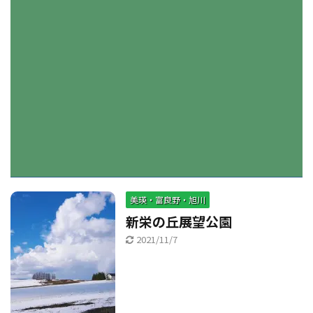
美瑛・富良野・旭川
新栄の丘展望公園
2021/11/7