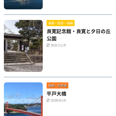
長岡・弥彦・柏崎
良寛記念館・良寛と夕日の丘
公園
2021/11/8
長崎・佐世保
平戸大橋
2026/6/16