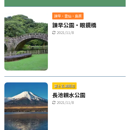
諫早・雲仙・島原
諫早公園・眼鏡橋
2021/11/8
富士五湖周辺
長池親水公園
2021/11/8