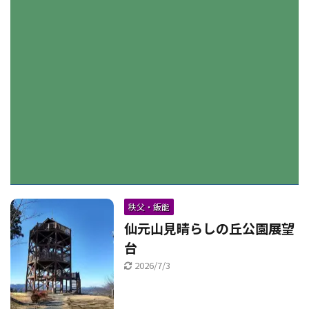
秩父・飯能
仙元山見晴らしの丘公園展望
台
2026/7/3