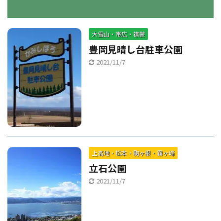
大雪山・帯広・襟裳
豊岡見晴し台駐車公園
2021/11/7
上高地・松本・駒ヶ根・霧ヶ峰
立石公園
2021/11/7