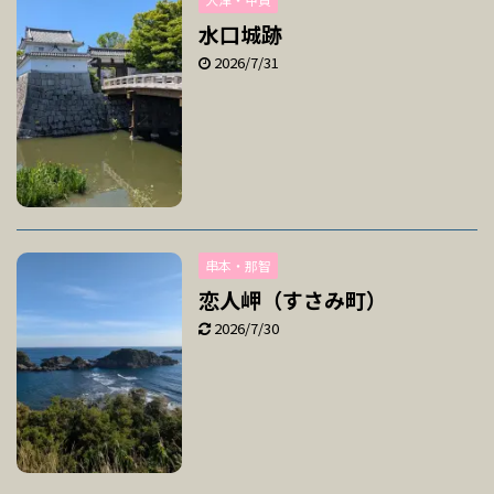
水口城跡
2026/7/31
串本・那智
恋人岬（すさみ町）
2026/7/30