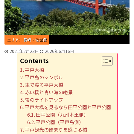
エリア: 長崎・佐世保
2021年2月23日
2026年6月16日
Contents
平戸大橋
平戸島のシンボル
車で渡る平戸大橋
赤い橋と青い海の絶景
夜のライトアップ
平戸大橋を見るなら田平公園と平戸公園
田平公園（九州本土側）
平戸公園（平戸島側）
平戸観光の始まりを感じる橋