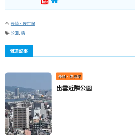
-
長崎・佐世保
-
公園
,
橋
関連記事
長崎・佐世保
出雲近隣公園