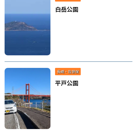
白岳公園
長崎・佐世保
平戸公園