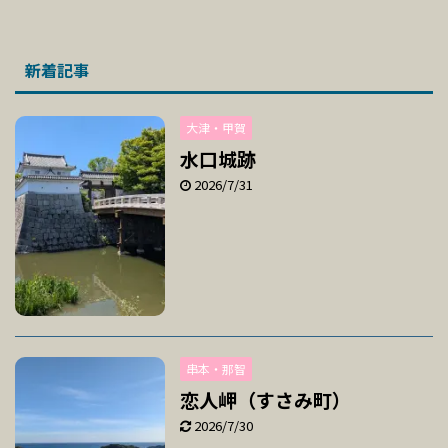
新着記事
大津・甲賀
水口城跡
2026/7/31
串本・那智
恋人岬（すさみ町）
2026/7/30