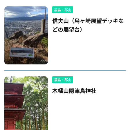
福島・郡山
信夫山（烏ヶ崎展望デッキな
どの展望台）
福島・郡山
木幡山隠津島神社