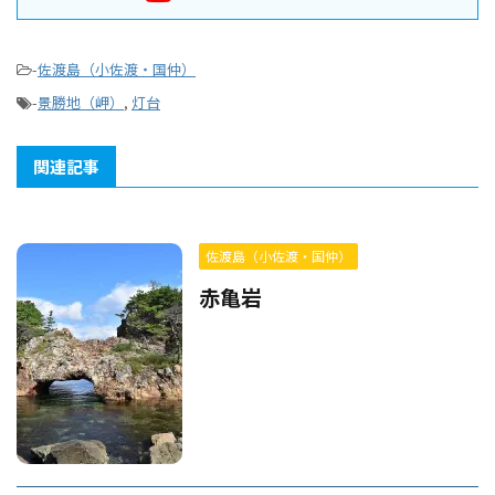
-
佐渡島（小佐渡・国仲）
-
景勝地（岬）
,
灯台
関連記事
佐渡島（小佐渡・国仲）
赤亀岩