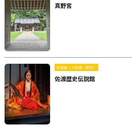
真野宮
佐渡島（小佐渡・国仲）
佐渡歴史伝説館