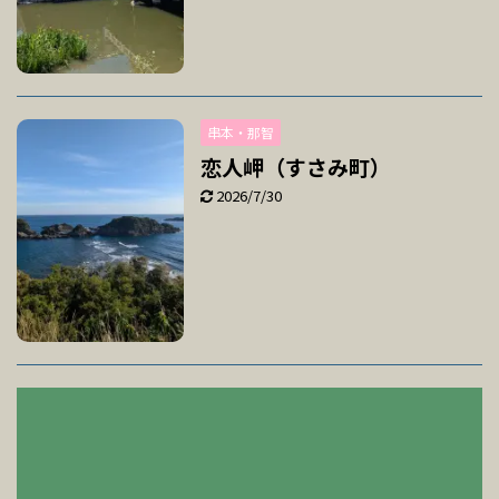
串本・那智
恋人岬（すさみ町）
2026/7/30