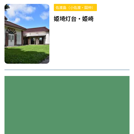
佐渡島（小佐渡・国仲）
姫埼灯台・姫崎