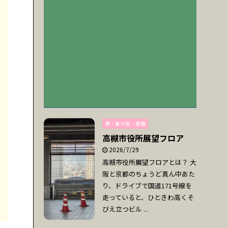
堺・東大阪・高槻
高槻市役所展望フロア
2026/7/29
高槻市役所展望フロアとは？ 大
阪と京都のちょうど真ん中あた
り、ドライブで国道171号線を
走っていると、ひときわ高くそ
びえ立つビル ...