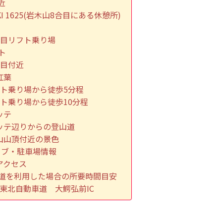
近
KI 1625(岩木山8合目にある休憩所)
合目リフト乗り場
ト
合目付近
紅葉
フト乗り場から徒歩5分程
フト乗り場から徒歩10分程
ッテ
ッテ辺りからの登山道
山山頂付近の景色
イブ・駐車場情報
アクセス
道を利用した場合の所要時間目安
: 東北自動車道 大鰐弘前IC