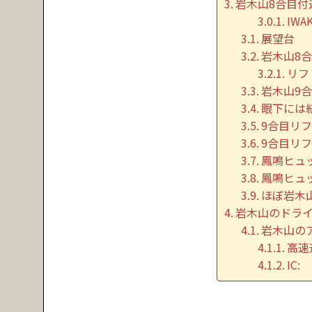
岩木山8合目付
IWA
展望台
岩木山8
リフ
岩木山9
眼下には
9合目リ
9合目リ
鳳鳴ヒュ
鳳鳴ヒュ
ほぼ岩木
岩木山のドラ
岩木山の
高速
IC