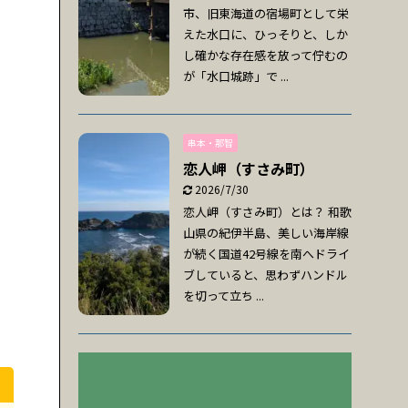
市、旧東海道の宿場町として栄
えた水口に、ひっそりと、しか
し確かな存在感を放って佇むの
が「水口城跡」で ...
串本・那智
恋人岬（すさみ町）
2026/7/30
恋人岬（すさみ町）とは？ 和歌
山県の紀伊半島、美しい海岸線
が続く国道42号線を南へドライ
ブしていると、思わずハンドル
を切って立ち ...