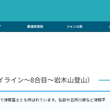
プ
都道府県別
ジャンル別
イライン～8合目～岩木山登山）
一つで津軽富士とも呼ばれています。弘前や五所川原など津軽平