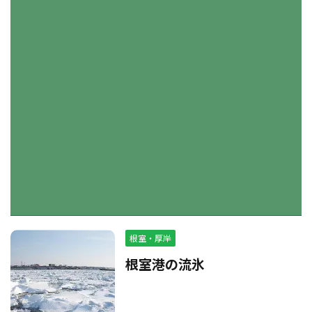
根室・厚岸
根室港の流氷