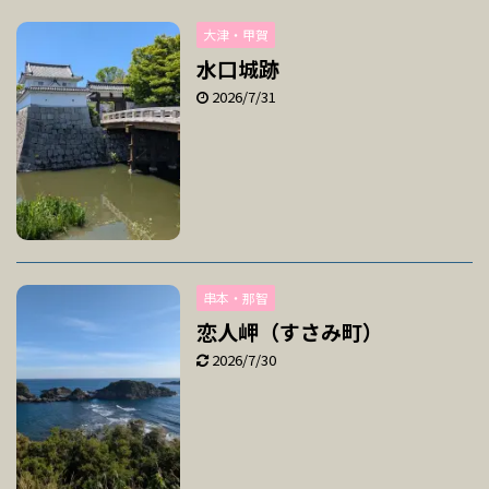
大津・甲賀
水口城跡
2026/7/31
串本・那智
恋人岬（すさみ町）
2026/7/30