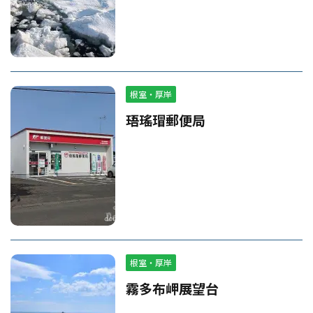
根室・厚岸
珸瑤瑁郵便局
根室・厚岸
霧多布岬展望台