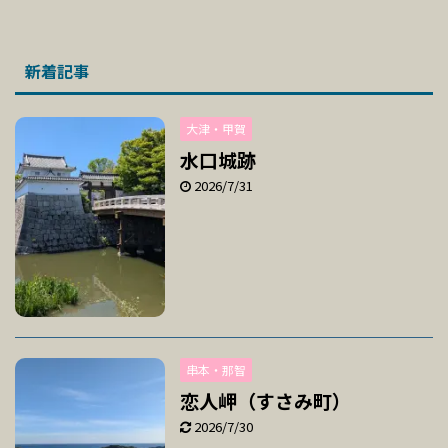
新着記事
大津・甲賀
水口城跡
2026/7/31
串本・那智
恋人岬（すさみ町）
2026/7/30