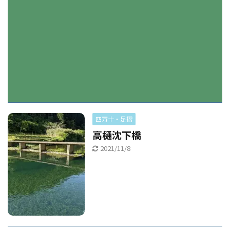
四万十・足摺
高樋沈下橋
2021/11/8