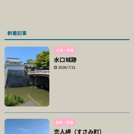
新着記事
大津・甲賀
水口城跡
2026/7/31
串本・那智
恋人岬（すさみ町）