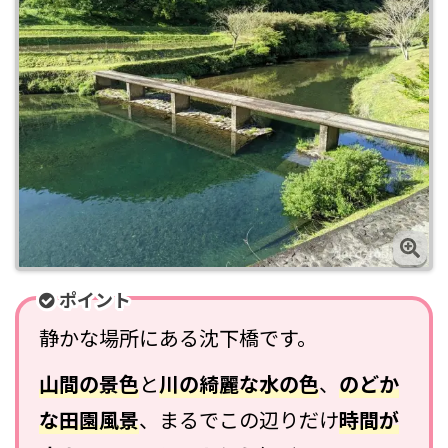
ポイント
静かな場所にある沈下橋です。
山間の景色
と
川の綺麗な水の色
、
のどか
な田園風景
、まるでこの辺りだけ
時間が