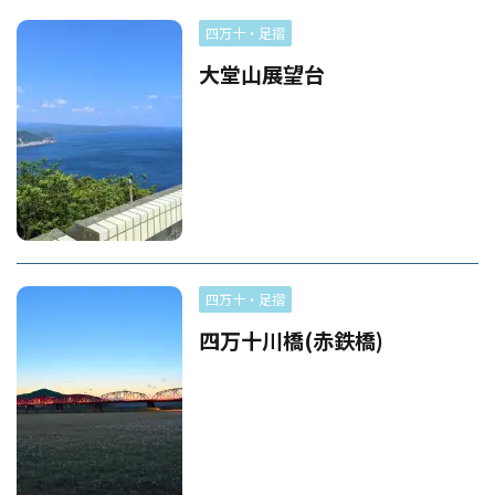
四万十・足摺
大堂山展望台
四万十・足摺
四万十川橋(赤鉄橋)