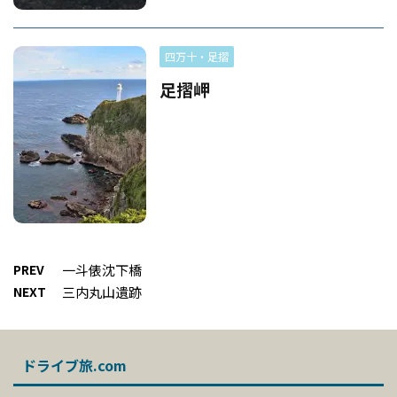
四万十・足摺
足摺岬
PREV
一斗俵沈下橋
NEXT
三内丸山遺跡
ドライブ旅.com