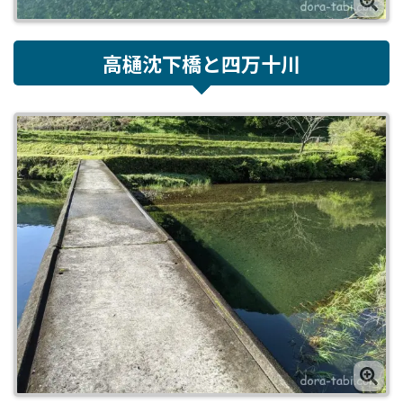
高樋沈下橋と四万十川