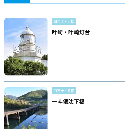
四万十・足摺
叶崎・叶崎灯台
四万十・足摺
一斗俵沈下橋