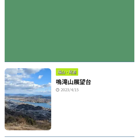
福山・尾道
鳴滝山展望台
2023/4/15