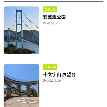
広島・呉
安芸灘公園
2022/9/6
広島・呉
十文字山 展望台
2022/8/29