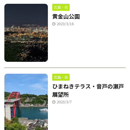
広島・呉
黄金山公園
2023/3/16
広島・呉
ひまねきテラス・音戸の瀬戸
展望所
2023/3/7