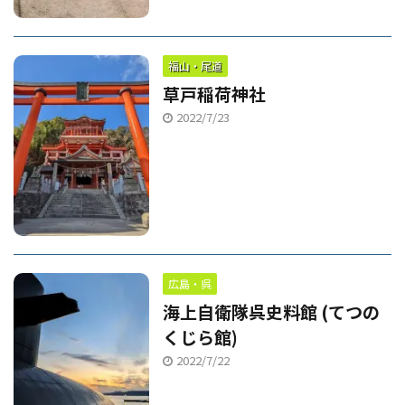
福山・尾道
草戸稲荷神社
2022/7/23
広島・呉
海上自衛隊呉史料館 (てつの
くじら館)
2022/7/22