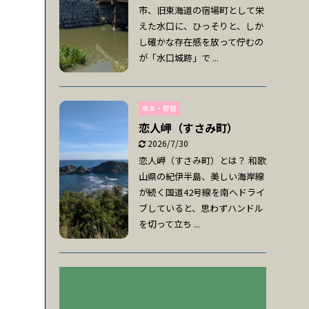
市、旧東海道の宿場町として栄
えた水口に、ひっそりと、しか
し確かな存在感を放って佇むの
が「水口城跡」で ...
串本・那智
恋人岬（すさみ町）
2026/7/30
恋人岬（すさみ町）とは？ 和歌
山県の紀伊半島、美しい海岸線
が続く国道42号線を南へドライ
ブしていると、思わずハンドル
を切って立ち ...