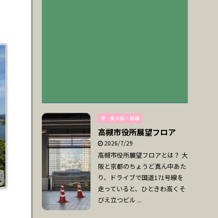
堺・東大阪・高槻
高槻市役所展望フロア
2026/7/29
高槻市役所展望フロアとは？ 大
阪と京都のちょうど真ん中あた
り、ドライブで国道171号線を
走っていると、ひときわ高くそ
びえ立つビル ...