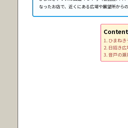
なったお店で、近くにある広場や展望所から
Content
ひまねき
日招き広
音戸の瀬