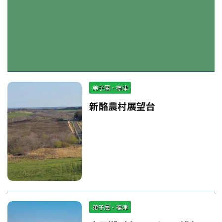
弟子屈・標津
新酪農村展望台
弟子屈・標津