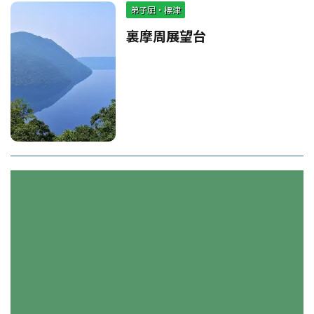
弟子屈・標津
裏摩周展望台