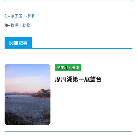
-
弟子屈・標津
-
牧場・動物
関連記事
弟子屈・標津
摩周湖第一展望台