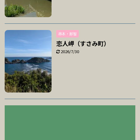
串本・那智
恋人岬（すさみ町）
2026/7/30