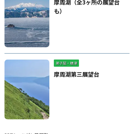
摩周湖（全3ヶ所の展望台
も）
弟子屈・標津
摩周湖第三展望台