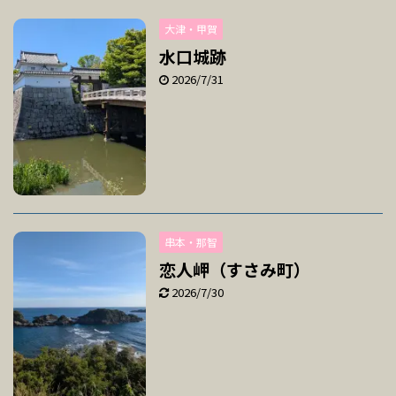
大津・甲賀
水口城跡
2026/7/31
串本・那智
恋人岬（すさみ町）
2026/7/30