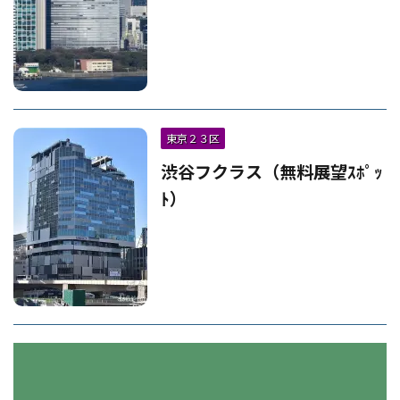
東京２３区
渋谷フクラス（無料展望ｽﾎﾟｯ
ﾄ）