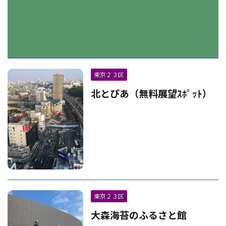
東京２３区
北とぴあ（無料展望ｽﾎﾟｯﾄ）
東京２３区
大森海苔のふるさと館