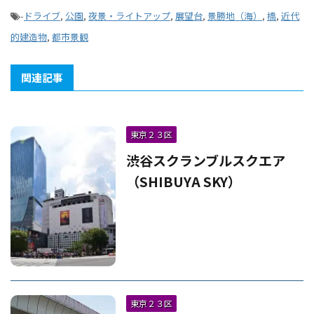
-
ドライブ
,
公園
,
夜景・ライトアップ
,
展望台
,
景勝地（海）
,
橋
,
近代
的建造物
,
都市景観
関連記事
東京２３区
渋谷スクランブルスクエア
（SHIBUYA SKY）
東京２３区