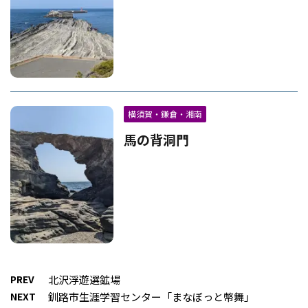
横須賀・鎌倉・湘南
馬の背洞門
PREV
北沢浮遊選鉱場
NEXT
釧路市生涯学習センター「まなぼっと幣舞」