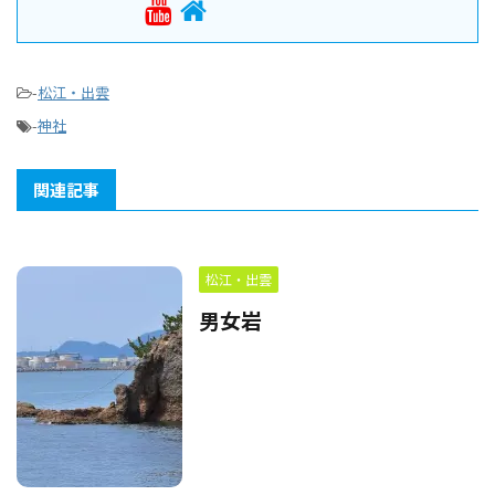
-
松江・出雲
-
神社
関連記事
松江・出雲
男女岩