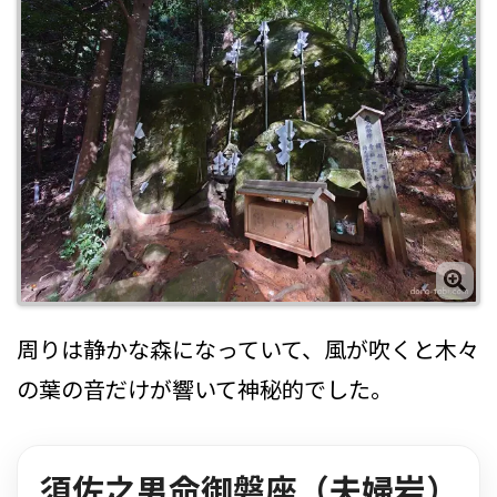
周りは静かな森になっていて、風が吹くと木々
の葉の音だけが響いて神秘的でした。
須佐之男命御磐座（夫婦岩）