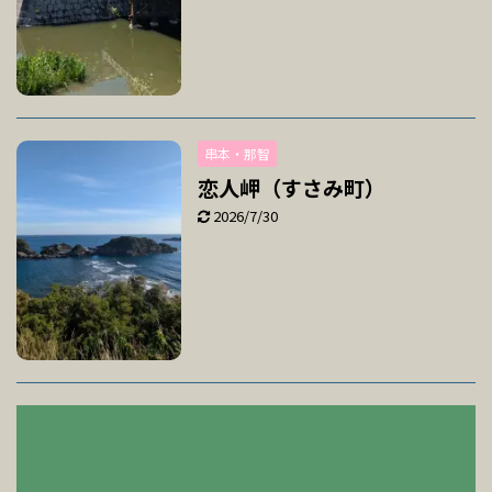
串本・那智
恋人岬（すさみ町）
2026/7/30