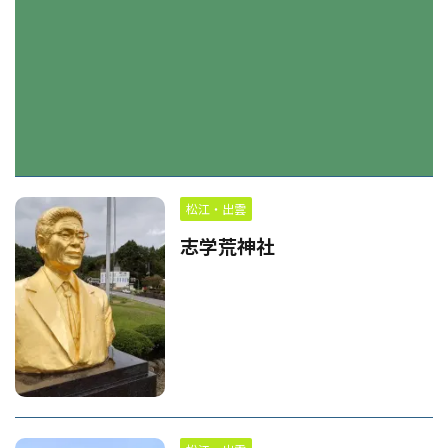
松江・出雲
志学荒神社