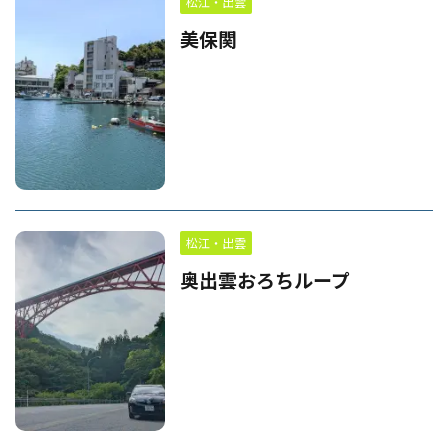
松江・出雲
美保関
松江・出雲
奥出雲おろちループ