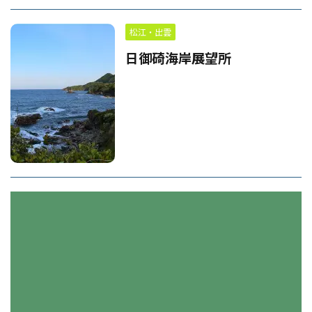
松江・出雲
日御碕海岸展望所