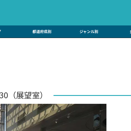
プ
都道府県別
ジャンル別
S30（展望室）