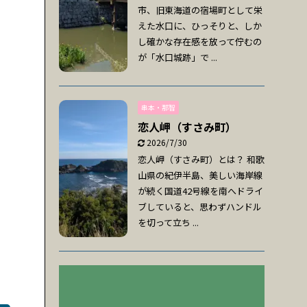
市、旧東海道の宿場町として栄
えた水口に、ひっそりと、しか
し確かな存在感を放って佇むの
が「水口城跡」で ...
串本・那智
恋人岬（すさみ町）
2026/7/30
恋人岬（すさみ町）とは？ 和歌
山県の紀伊半島、美しい海岸線
が続く国道42号線を南へドライ
ブしていると、思わずハンドル
を切って立ち ...