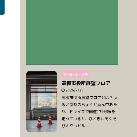
堺・東大阪・高槻
高槻市役所展望フロア
2026/7/29
高槻市役所展望フロアとは？ 大
阪と京都のちょうど真ん中あた
り、ドライブで国道171号線を
走っていると、ひときわ高くそ
びえ立つビル ...