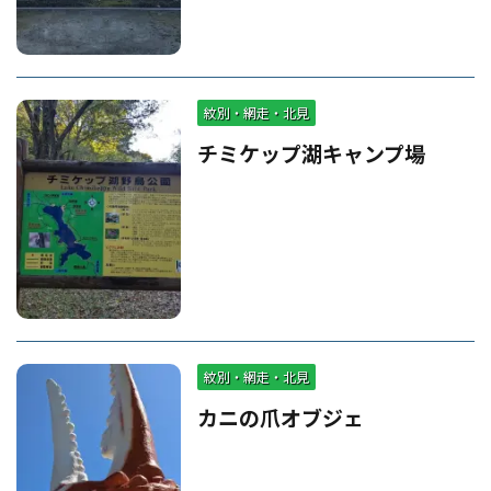
紋別・網走・北見
チミケップ湖キャンプ場
紋別・網走・北見
カニの爪オブジェ