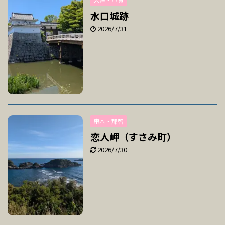
水口城跡
2026/7/31
串本・那智
恋人岬（すさみ町）
2026/7/30