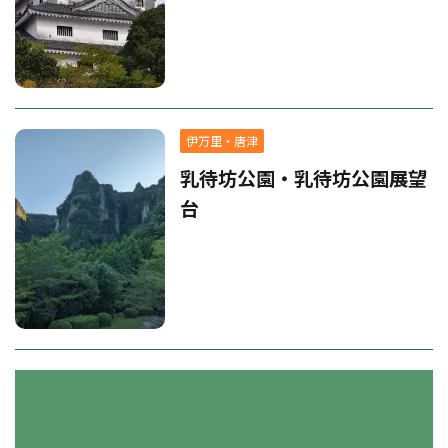
伊万里・唐津
乳待坊公園・乳待坊公園展望
台