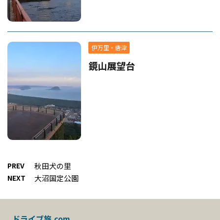
伊万里・唐津
鏡山展望台
PREV
秋田犬の里
NEXT
大沼国定公園
ドライブ旅.com