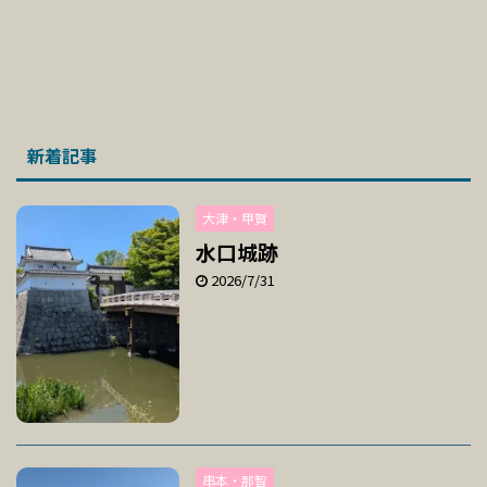
新着記事
大津・甲賀
水口城跡
2026/7/31
串本・那智