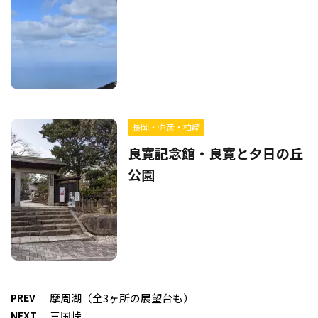
長岡・弥彦・柏崎
良寛記念館・良寛と夕日の丘
公園
PREV
摩周湖（全3ヶ所の展望台も）
NEXT
三国峠