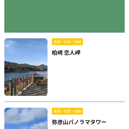
長岡・弥彦・柏崎
柏崎 恋人岬
長岡・弥彦・柏崎
弥彦山パノラマタワー