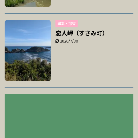
串本・那智
恋人岬（すさみ町）
2026/7/30