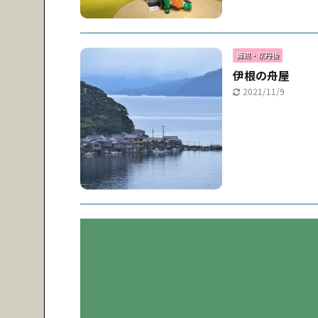
舞鶴・京丹後
伊根の舟屋
2021/11/9