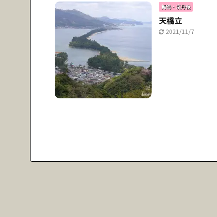
舞鶴・京丹後
天橋立
2021/11/7