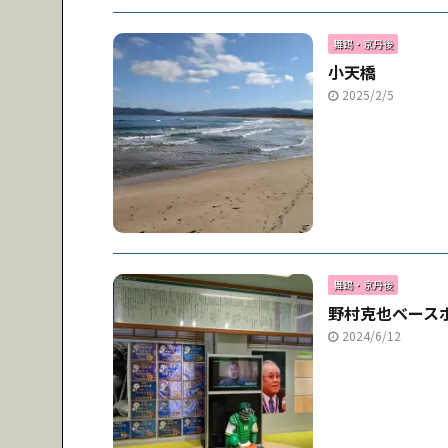
舞鶴・京丹後
小天橋
2025/2/5
舞鶴・京丹後
野村克也ベース
2024/6/12