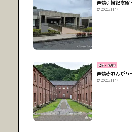
舞鶴引揚記念館
2021/11/7
舞鶴・京丹後
舞鶴赤れんがパ
2021/11/7