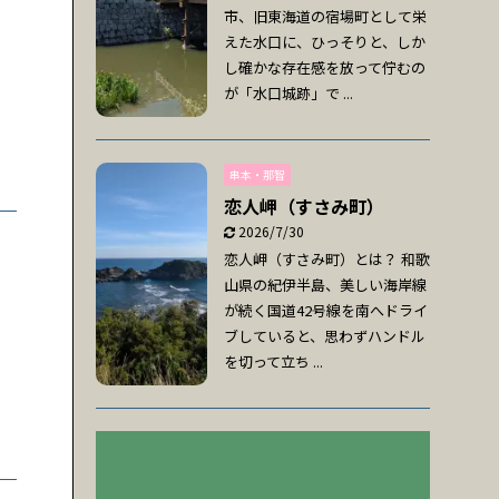
市、旧東海道の宿場町として栄
えた水口に、ひっそりと、しか
し確かな存在感を放って佇むの
が「水口城跡」で ...
串本・那智
恋人岬（すさみ町）
2026/7/30
恋人岬（すさみ町）とは？ 和歌
山県の紀伊半島、美しい海岸線
が続く国道42号線を南へドライ
ブしていると、思わずハンドル
を切って立ち ...