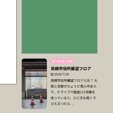
堺・東大阪・高槻
高槻市役所展望フロア
2026/7/29
高槻市役所展望フロアとは？ 大
阪と京都のちょうど真ん中あた
り、ドライブで国道171号線を
走っていると、ひときわ高くそ
びえ立つビル ...