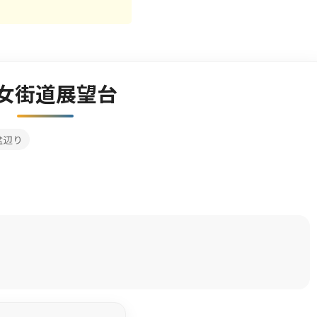
女街道展望台
盆辺り