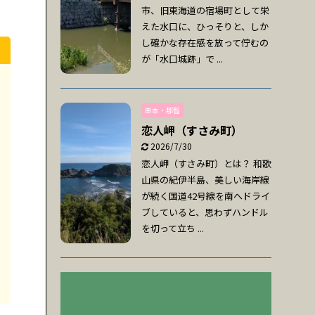
市、旧東海道の宿場町として栄
えた水口に、ひっそりと、しか
し確かな存在感を放って佇むの
が「水口城跡」で ...
串本・那智
恋人岬（すさみ町）
2026/7/30
恋人岬（すさみ町）とは？ 和歌
山県の紀伊半島、美しい海岸線
が続く国道42号線を南へドライ
ブしていると、思わずハンドル
を切って立ち ...