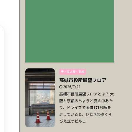
堺・東大阪・高槻
高槻市役所展望フロア
2026/7/29
高槻市役所展望フロアとは？ 大
阪と京都のちょうど真ん中あた
り、ドライブで国道171号線を
走っていると、ひときわ高くそ
びえ立つビル ...