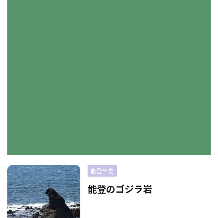
能登半島
能登のゴジラ岩