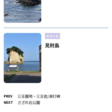
能登半島
見附島
PREV
三王園地・三王岩/浪打崎
NEXT
さざれ石公園