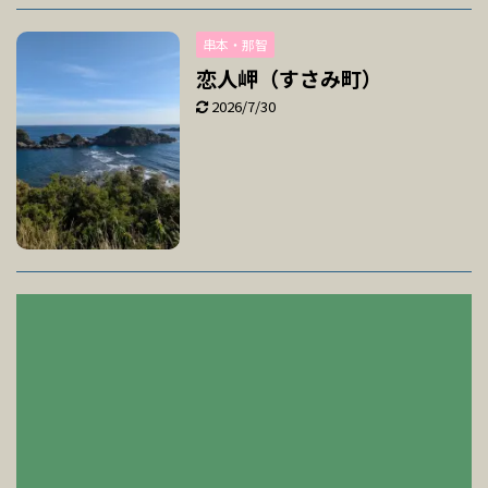
串本・那智
恋人岬（すさみ町）
2026/7/30