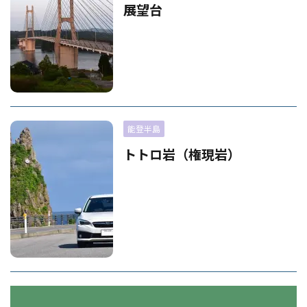
展望台
能登半島
トトロ岩（権現岩）