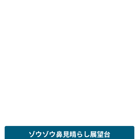
ゾウゾウ鼻見晴らし展望台