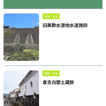
鳥取・倉吉
旧美歎水源地水道施設
鳥取・倉吉
倉吉白壁土蔵群