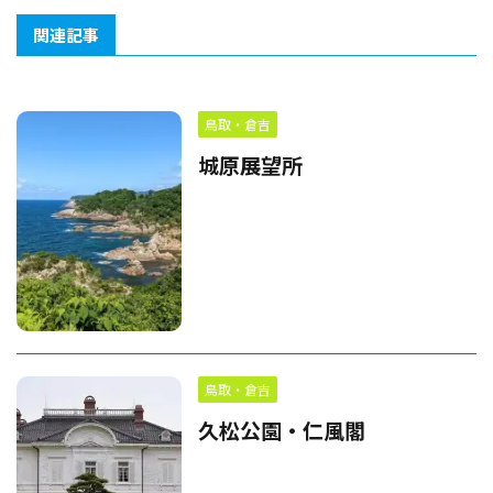
関連記事
鳥取・倉吉
城原展望所
鳥取・倉吉
久松公園・仁風閣