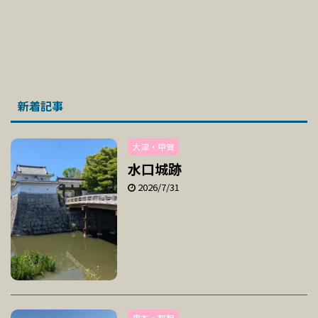
新着記事
大津・甲賀
水口城跡
2026/7/31
串本・那智