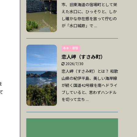
市、旧東海道の宿場町として栄
えた水口に、ひっそりと、しか
し確かな存在感を放って佇むの
が「水口城跡」で ...
串本・那智
恋人岬（すさみ町）
2026/7/30
恋人岬（すさみ町）とは？ 和歌
山県の紀伊半島、美しい海岸線
ま
が続く国道42号線を南へドライ
て
ブしていると、思わずハンドル
を切って立ち ...