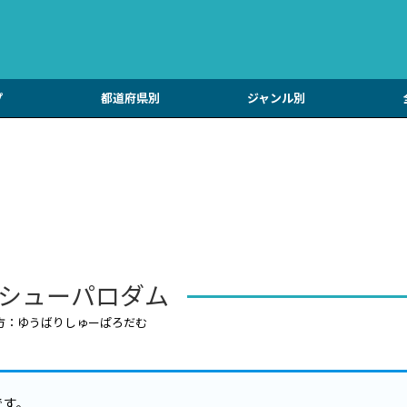
プ
都道府県別
ジャンル別
シューパロダム
方：ゆうばりしゅーぱろだむ
です。