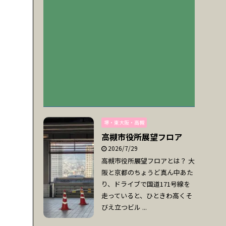
堺・東大阪・高槻
高槻市役所展望フロア
2026/7/29
高槻市役所展望フロアとは？ 大
阪と京都のちょうど真ん中あた
り、ドライブで国道171号線を
走っていると、ひときわ高くそ
びえ立つビル ...