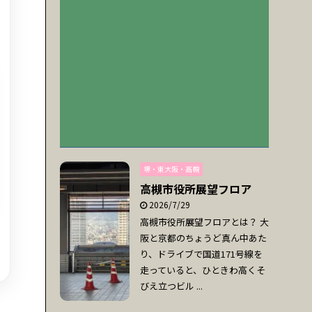
堺・東大阪・高槻
高槻市役所展望フロア
2026/7/29
高槻市役所展望フロアとは？ 大
阪と京都のちょうど真ん中あた
り、ドライブで国道171号線を
走っていると、ひときわ高くそ
びえ立つビル ...