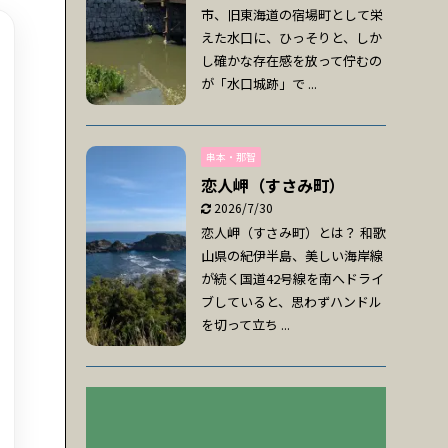
市、旧東海道の宿場町として栄
えた水口に、ひっそりと、しか
し確かな存在感を放って佇むの
が「水口城跡」で ...
串本・那智
恋人岬（すさみ町）
2026/7/30
恋人岬（すさみ町）とは？ 和歌
山県の紀伊半島、美しい海岸線
が続く国道42号線を南へドライ
ブしていると、思わずハンドル
を切って立ち ...