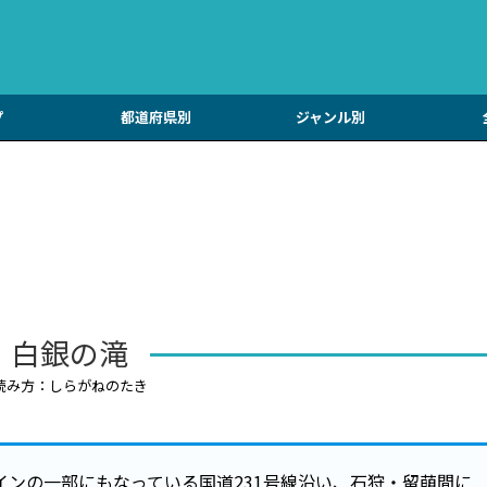
プ
都道府県別
ジャンル別
白銀の滝
読み方：しらがねのたき
ンの一部にもなっている国道231号線沿い、石狩・留萌間に