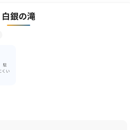
白銀の滝
 駐
にくい