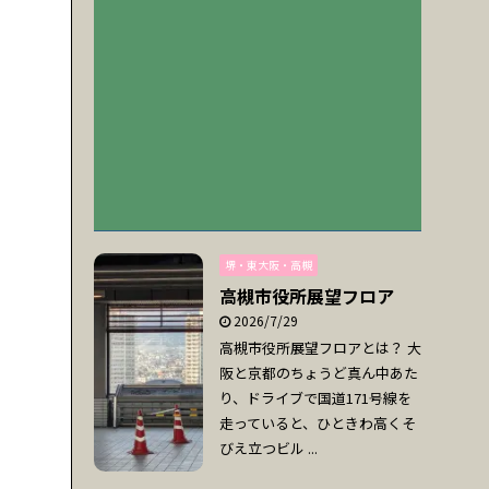
堺・東大阪・高槻
高槻市役所展望フロア
2026/7/29
高槻市役所展望フロアとは？ 大
阪と京都のちょうど真ん中あた
り、ドライブで国道171号線を
走っていると、ひときわ高くそ
びえ立つビル ...