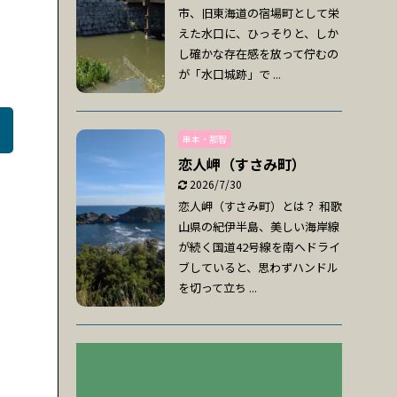
市、旧東海道の宿場町として栄
えた水口に、ひっそりと、しか
し確かな存在感を放って佇むの
が「水口城跡」で ...
串本・那智
恋人岬（すさみ町）
2026/7/30
恋人岬（すさみ町）とは？ 和歌
山県の紀伊半島、美しい海岸線
が続く国道42号線を南へドライ
ブしていると、思わずハンドル
を切って立ち ...