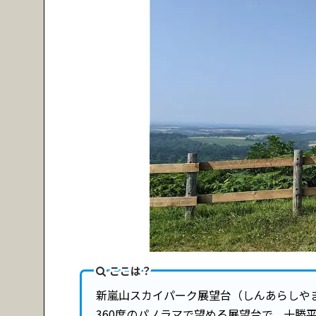
ここは？
新嵐山スカイパーク展望台（しんあらしや
360度のパノラマで望める展望台で、十勝