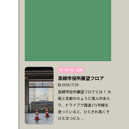
堺・東大阪・高槻
高槻市役所展望フロア
2026/7/29
高槻市役所展望フロアとは？ 大
阪と京都のちょうど真ん中あた
り、ドライブで国道171号線を
走っていると、ひときわ高くそ
びえ立つビル ...