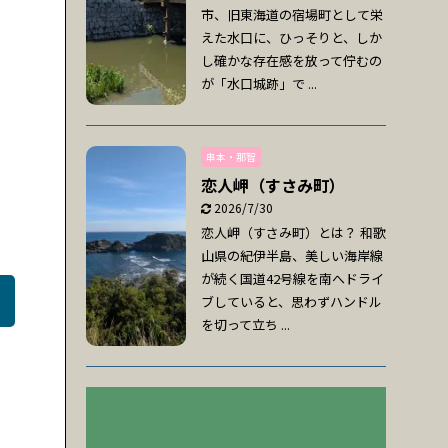
市、旧東海道の宿場町として栄
えた水口に、ひっそりと、しか
し確かな存在感を放って佇むの
が「水口城跡」で ...
串本・那智
恋人岬（すさみ町）
2026/7/30
恋人岬（すさみ町）とは？ 和歌
山県の紀伊半島、美しい海岸線
が続く国道42号線を南へドライ
ブしていると、思わずハンドル
を切って立ち ...