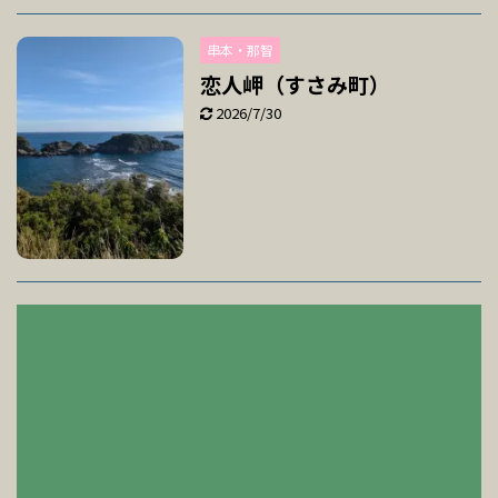
串本・那智
恋人岬（すさみ町）
2026/7/30