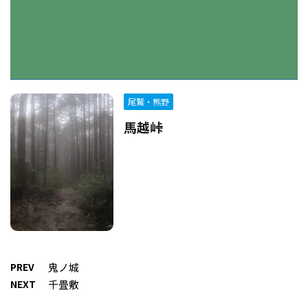
尾鷲・熊野
馬越峠
PREV
鬼ノ城
NEXT
千畳敷