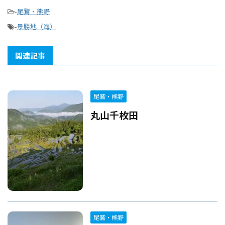
-
尾鷲・熊野
-
景勝地（海）
関連記事
尾鷲・熊野
丸山千枚田
尾鷲・熊野