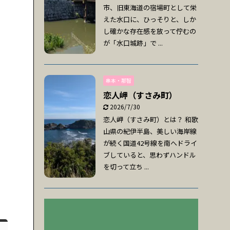
市、旧東海道の宿場町として栄
えた水口に、ひっそりと、しか
し確かな存在感を放って佇むの
が「水口城跡」で ...
串本・那智
恋人岬（すさみ町）
2026/7/30
恋人岬（すさみ町）とは？ 和歌
山県の紀伊半島、美しい海岸線
が続く国道42号線を南へドライ
ブしていると、思わずハンドル
を切って立ち ...