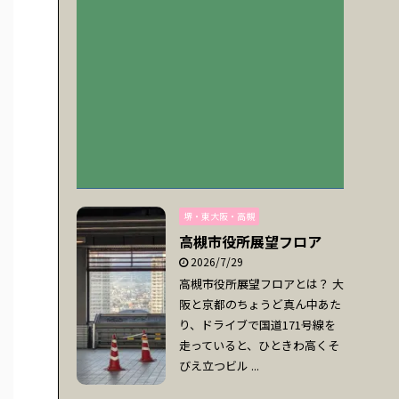
堺・東大阪・高槻
高槻市役所展望フロア
2026/7/29
高槻市役所展望フロアとは？ 大
阪と京都のちょうど真ん中あた
り、ドライブで国道171号線を
走っていると、ひときわ高くそ
びえ立つビル ...