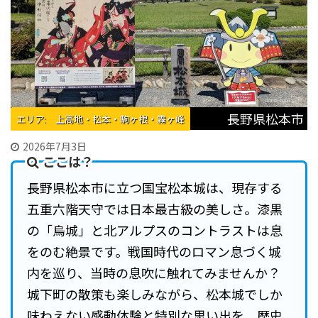
長野県松本市
エリア: 上高地・松本・駒ヶ根・霧ヶ峰
2026年7月3日
ここは？
長野県松本市に立つ国宝松本城は、現存する
五重六階天守では日本最古級の美しさ。漆黒
の「烏城」と北アルプスのコントラストは息
をのむ絶景です。戦国時代のロマン息づく城
内を巡り、当時の息吹に触れてみませんか？
城下町の散策も楽しみながら、松本城でしか
味わえない感動体験と特別な思い出を。歴史