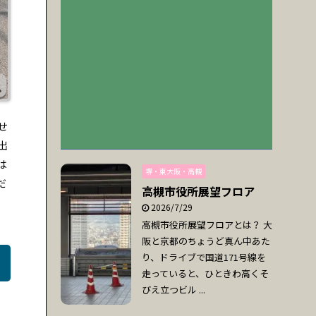
せ
出
は
堺・東大阪・高槻
だ
高槻市役所展望フロア
2026/7/29
高槻市役所展望フロアとは？ 大
阪と京都のちょうど真ん中あた
り、ドライブで国道171号線を
走っていると、ひときわ高くそ
びえ立つビル ...