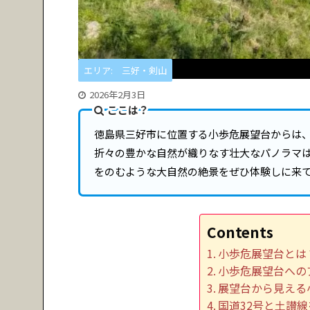
エリア: 三好・剣山
2026年2月3日
ここは？
徳島県三好市に位置する小歩危展望台からは
折々の豊かな自然が織りなす壮大なパノラマ
をのむような大自然の絶景をぜひ体験しに来
Contents
小歩危展望台とは
小歩危展望台への
展望台から見える
国道32号と土讃