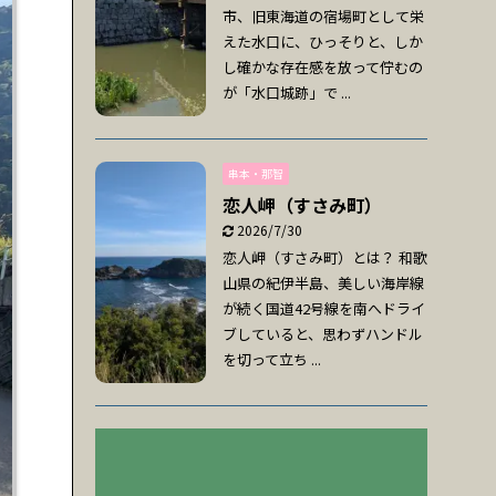
市、旧東海道の宿場町として栄
えた水口に、ひっそりと、しか
し確かな存在感を放って佇むの
が「水口城跡」で ...
串本・那智
恋人岬（すさみ町）
2026/7/30
恋人岬（すさみ町）とは？ 和歌
山県の紀伊半島、美しい海岸線
が続く国道42号線を南へドライ
ブしていると、思わずハンドル
を切って立ち ...