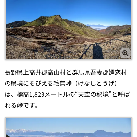
長野県上高井郡高山村と群馬県吾妻郡嬬恋村
の県境にそびえる毛無峠（けなしとうげ）
は、標高1,823メートルの“天空の秘境”と呼ば
れる峠です。