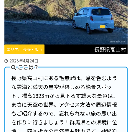
長野県高山村
エリア: 長野・飯山
2025年4月24日
ここは？
長野県高山村にある毛無峠は、息を呑むよう
な雲海と満天の星空が楽しめる絶景スポッ
ト。標高1823mから見下ろす雄大な景色は、
まさに天空の世界。アクセス方法や周辺情報
もご紹介するので、忘れられない旅の思い出
を作りに行きましょう！群馬県との県境に位
置し、四季折々の自然美も魅力です。神秘的