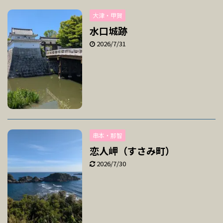
大津・甲賀
水口城跡
2026/7/31
串本・那智
恋人岬（すさみ町）
2026/7/30