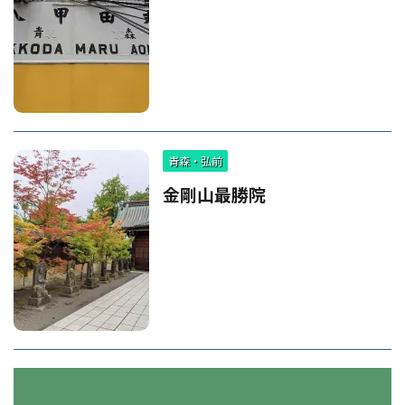
青森・弘前
金剛山最勝院